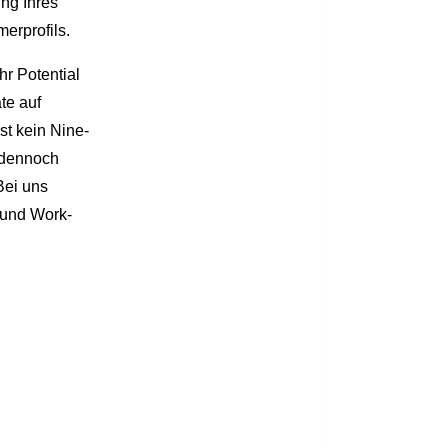
ng Ihres
erprofils.
hr Potential
te auf
st kein Nine-
 dennoch
Bei uns
 und Work-