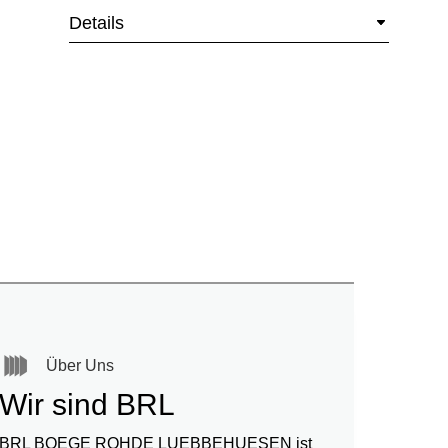
Details
Über Uns
Wir sind BRL
BRL BOEGE ROHDE LUEBBEHUESEN ist